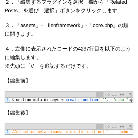
２．「編集するプラグインを選択」欄から「Related
Posts」を選び「選択」ボタンをクリックします。
３．「assets」-「ilenframework」-「core.php」の順
に開きます。
４．左側に表示されたコードの4237行目を以下のよう
に編集します。
※先頭に「//」を追記するだけです。
【編集前】
1
$
function_meta_dinamyc
=
create_function
(
''
,
"echo "
.
@
va
【編集後】
1
//$function_meta_dinamyc = create_function( '',  "echo ".@