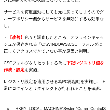
ンに時間がかかる状態になってしまった。
サービスを何度無効にしても元に戻ってしまうのでグ
ループポリシー側からサービスを無効にするも効果な
し。
・
【改善】
色々と調査したところ、オフラインキャッ
シュが保存される「C:\WINDOWS\CSC」フォルダに
正しくアクセスできていない事が原因と判明。
CSCフォルダをリセットする為に
下記レジストリ値を
作成・設定
を実施。
レジストリ設定を適用させる為PC再起動を実施し、正
常にログインとリダイレクトが行われることを確認。
HKEY_LOCAL_MACHINE\System\CurrentControlSet\S
キ