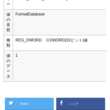
ー
FormatDatabase
値
の
名
前
種
REG_DWORD ※DWORD(32ビット)値
類
1
値
の
デ
ー
タ
Twitter
シェア