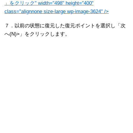
」をクリック" width="498" height="400"
class="alignnone size-large wp-image-3624" />
７．以前の状態に復元した復元ポイントを選択し「次
へ(N)>」をクリックします。