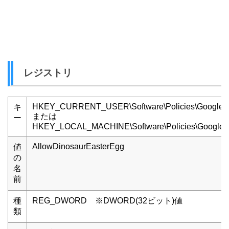
レジストリ
HKEY_CURRENT_USER\Software\Policies\Google\
キ
または
ー
HKEY_LOCAL_MACHINE\Software\Policies\Google\
AllowDinosaurEasterEgg
値
の
名
前
種
REG_DWORD ※DWORD(32ビット)値
類