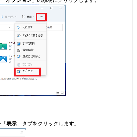
>「
オプション
」の順場にクリックします。
で「
表示
」タブをクリックします。