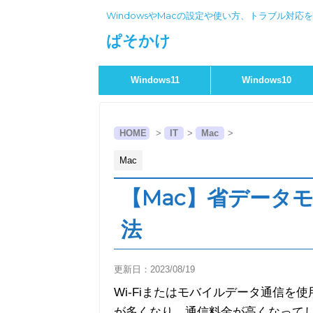
WindowsやMacの設定や使い方、トラブル対応
ぱそかけ
Windows11
Windows10
HOME
>
IT
>
Mac
>
Mac
【Mac】省データ
法
更新日：
2023/08/19
Wi-Fiまたはモバイルデータ通信
が多くなり、通信料金が高くなって